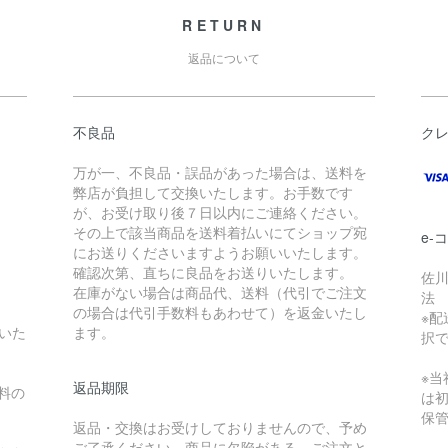
RETURN
返品について
不良品
ク
万が一、不良品・誤品があった場合は、送料を
弊店が負担して交換いたします。お手数です
が、お受け取り後７日以内にご連絡ください。
その上で該当商品を送料着払いにてショップ宛
e-
にお送りくださいますようお願いいたします。
確認次第、直ちに良品をお送りいたします。
佐川
在庫がない場合は商品代、送料（代引でご注文
法
の場合は代引手数料もあわせて）を返金いたし
※配
いた
ます。
択
※
返品期限
料の
は
保
返品・交換はお受けしておりませんので、予め
ご了承ください。商品に欠陥がある、ご注文と