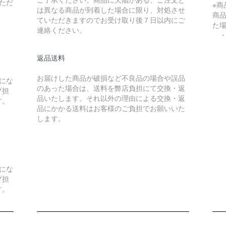
ただ
※
は異なる商品が到着した場合に限り、対処させ
商
ていただきますのでお受け取り後７日以内にご
た
連絡ください。
・
返品送料
）
お届けした商品が破損など不良品の場合や誤品
にな
のあった場合は、送料を弊店負担にて交換・返
プ担
品いたします。それ以外の理由による交換・返
す。
品にかかる送料はお客様のご負担でお願いいた
します。
）
にな
プ担
す。