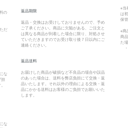
※
返品期限
料の
は
保
返品・交換はお受けしておりませんので、予め
ご了承ください。商品に欠陥がある、ご注文と
ただ
※
は異なる商品が到着した場合に限り、対処させ
商
ていただきますのでお受け取り後７日以内にご
た
連絡ください。
・
返品送料
）
お届けした商品が破損など不良品の場合や誤品
にな
のあった場合は、送料を弊店負担にて交換・返
プ担
品いたします。それ以外の理由による交換・返
す。
品にかかる送料はお客様のご負担でお願いいた
します。
）
にな