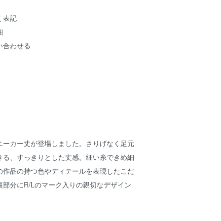
く表記
細
い合わせる
ニーカー丈が登場しました。さりげなく足元
きる、すっきりとした丈感。細い糸できめ細
の作品の持つ色やディテールを表現したこだ
部分にR/Lのマーク入りの親切なデザイン