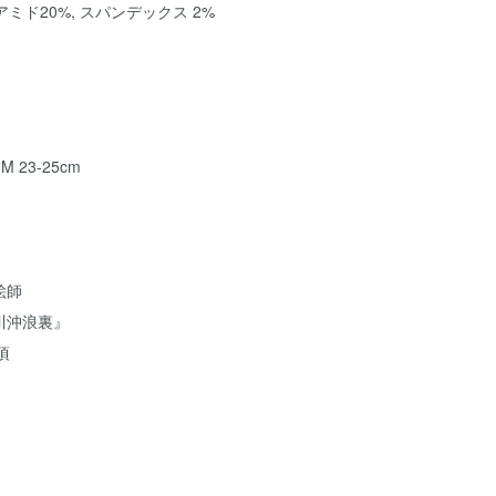
リアミド20%, スパンデックス 2%
／M 23-25cm
絵師
川沖浪裏』
頃