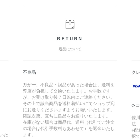
RETURN
返品について
不良品
ク
万が一、不良品・誤品があった場合は、送料を
弊店が負担して交換いたします。お手数です
が、お受け取り後７日以内にご連絡ください。
その上で該当商品を送料着払いにてショップ宛
e-
にお送りくださいますようお願いいたします。
確認次第、直ちに良品をお送りいたします。
佐川
在庫がない場合は商品代、送料（代引でご注文
法
の場合は代引手数料もあわせて）を返金いたし
※配
いた
ます。
択