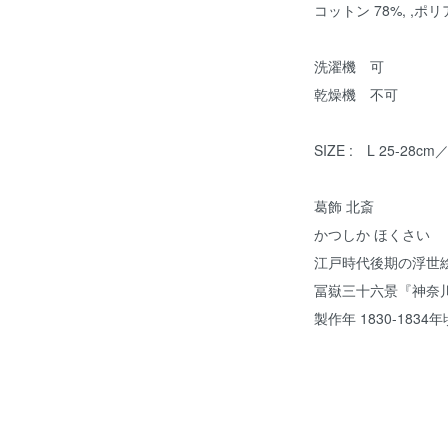
コットン 78%, ,ポ
洗濯機 可
乾燥機 不可
SIZE : L 25-28cm
葛飾 北斎
かつしか ほくさい
江戸時代後期の浮世
冨嶽三十六景『神奈
製作年 1830-1834年