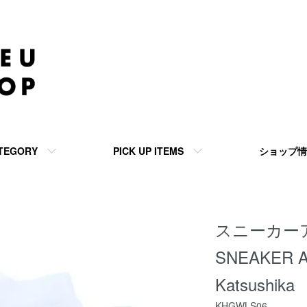
TEGORY
PICK UP ITEMS
ショップ情
スニーカー
SNEAKER A
Katsushika
KHGWLS06