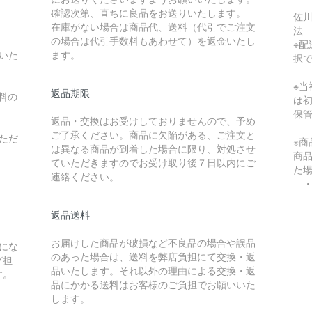
確認次第、直ちに良品をお送りいたします。
佐川
在庫がない場合は商品代、送料（代引でご注文
法
の場合は代引手数料もあわせて）を返金いたし
※配
いた
ます。
択
※
返品期限
料の
は
保
返品・交換はお受けしておりませんので、予め
ご了承ください。商品に欠陥がある、ご注文と
ただ
※
は異なる商品が到着した場合に限り、対処させ
商
ていただきますのでお受け取り後７日以内にご
た
連絡ください。
・
返品送料
）
お届けした商品が破損など不良品の場合や誤品
にな
のあった場合は、送料を弊店負担にて交換・返
プ担
品いたします。それ以外の理由による交換・返
す。
品にかかる送料はお客様のご負担でお願いいた
します。