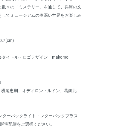
た数々の「ミステリー」を通して、兵庫の文
そしてミュージアムの奥深い世界をお楽しみ
0.7(cm)
タイトル・ロゴデザイン：makomo
館
夷、横尾忠則、オディロン・ルドン、葛飾北
：レターパックライト・レターパックプラス
飛脚宅配便をご選択ください。