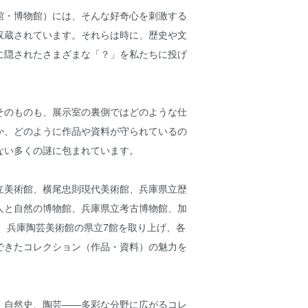
館・博物館）には、そんな好奇心を刺激する
収蔵されています。それらは時に、歴史や文
に隠されたさまざまな「？」を私たちに投げ
そのものも、展示室の裏側ではどのような仕
か、どのように作品や資料が守られているの
ない多くの謎に包まれています。
立美術館、横尾忠則現代美術館、兵庫県立歴
人と自然の博物館、兵庫県立考古博物館、加
館、兵庫陶芸美術館の県立7館を取り上げ、各
できたコレクション（作品・資料）の魅力を
、自然史、陶芸――多彩な分野に広がるコレ