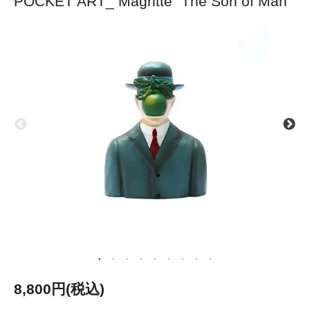
POCKET ART_ Magritte “The Son of Man”
8,800円(税込)