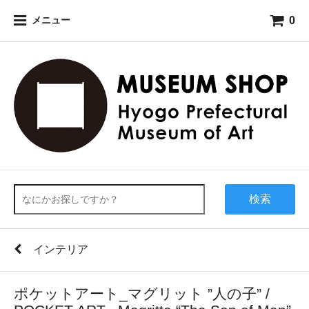
0
メニュー
検索
インテリア
ポケットアート_マグリット ”人の子” /