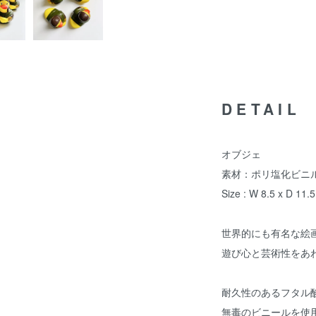
DETAIL
オブジェ
素材：ポリ塩化ビニル
Size : W 8.5 x D 11.
世界的にも有名な絵
遊び心と芸術性をあ
耐久性のあるフタル
無毒のビニールを使