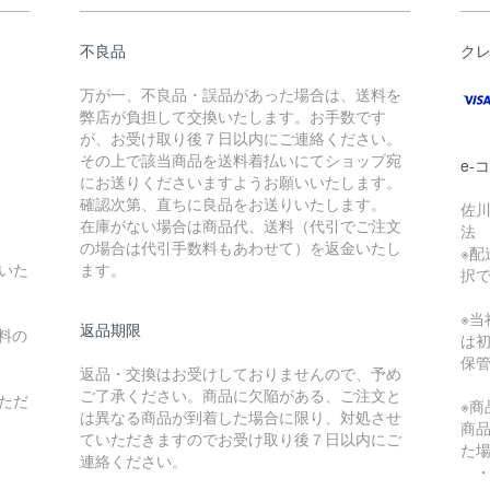
不良品
ク
万が一、不良品・誤品があった場合は、送料を
弊店が負担して交換いたします。お手数です
が、お受け取り後７日以内にご連絡ください。
その上で該当商品を送料着払いにてショップ宛
e-
にお送りくださいますようお願いいたします。
確認次第、直ちに良品をお送りいたします。
佐川
在庫がない場合は商品代、送料（代引でご注文
法
の場合は代引手数料もあわせて）を返金いたし
※配
いた
ます。
択
※
返品期限
料の
は
保
返品・交換はお受けしておりませんので、予め
ご了承ください。商品に欠陥がある、ご注文と
ただ
※
は異なる商品が到着した場合に限り、対処させ
商
ていただきますのでお受け取り後７日以内にご
た
連絡ください。
・