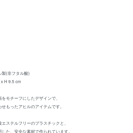
製(非フタル酸)
5 x H 9.5 cm
画をモチーフにしたデザインで、
わせもったアヒルのアイテムです。
酸エステルフリーのプラスチックと、
用した、安全な素材で作られています。