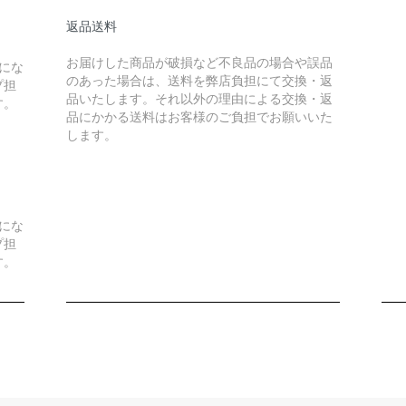
返品送料
）
お届けした商品が破損など不良品の場合や誤品
にな
のあった場合は、送料を弊店負担にて交換・返
プ担
品いたします。それ以外の理由による交換・返
す。
品にかかる送料はお客様のご負担でお願いいた
します。
）
にな
プ担
す。