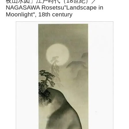
夜山水図」江戸時代（18世紀）／
NAGASAWA Rosetsu”Landscape in
Moonlight", 18th century