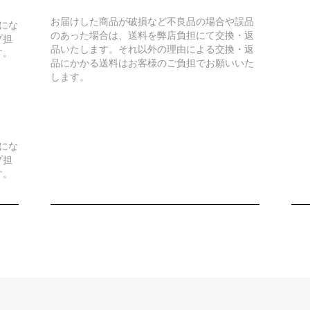
お届けした商品が破損など不良品の場合や誤品
にな
のあった場合は、送料を弊店負担にて交換・返
プ担
品いたします。それ以外の理由による交換・返
す。
品にかかる送料はお客様のご負担でお願いいた
します。
）
にな
プ担
す。