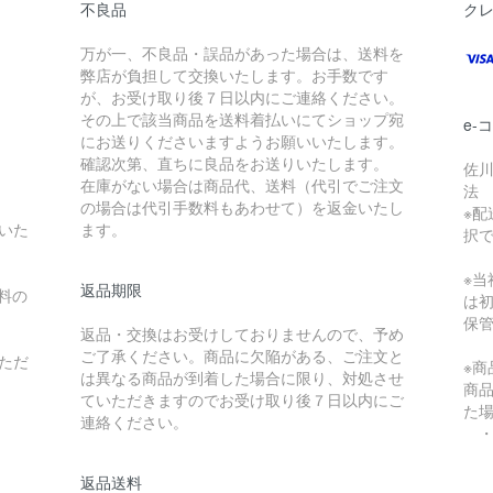
不良品
ク
万が一、不良品・誤品があった場合は、送料を
弊店が負担して交換いたします。お手数です
が、お受け取り後７日以内にご連絡ください。
その上で該当商品を送料着払いにてショップ宛
e-
にお送りくださいますようお願いいたします。
確認次第、直ちに良品をお送りいたします。
佐川
在庫がない場合は商品代、送料（代引でご注文
法
の場合は代引手数料もあわせて）を返金いたし
※配
いた
ます。
択
※
返品期限
料の
は
保
返品・交換はお受けしておりませんので、予め
ご了承ください。商品に欠陥がある、ご注文と
ただ
※
は異なる商品が到着した場合に限り、対処させ
商
ていただきますのでお受け取り後７日以内にご
た
連絡ください。
・
返品送料
）