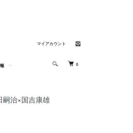
マイアカウント
0
報
田嗣治×国吉康雄