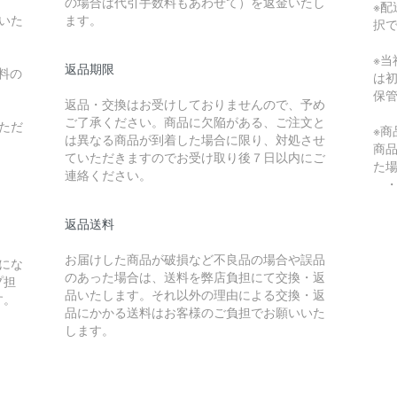
の場合は代引手数料もあわせて）を返金いたし
※配
いた
ます。
択
※
返品期限
料の
は
保
返品・交換はお受けしておりませんので、予め
ご了承ください。商品に欠陥がある、ご注文と
ただ
※
は異なる商品が到着した場合に限り、対処させ
商
ていただきますのでお受け取り後７日以内にご
た
連絡ください。
・
返品送料
）
お届けした商品が破損など不良品の場合や誤品
にな
のあった場合は、送料を弊店負担にて交換・返
プ担
品いたします。それ以外の理由による交換・返
す。
品にかかる送料はお客様のご負担でお願いいた
します。
）