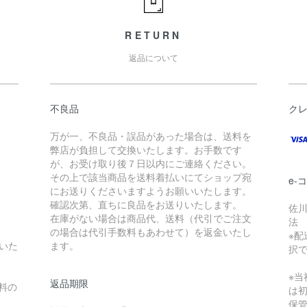
RETURN
返品について
不良品
ク
万が一、不良品・誤品があった場合は、送料を
弊店が負担して交換いたします。お手数です
が、お受け取り後７日以内にご連絡ください。
その上で該当商品を送料着払いにてショップ宛
e-
にお送りくださいますようお願いいたします。
確認次第、直ちに良品をお送りいたします。
佐川
在庫がない場合は商品代、送料（代引でご注文
法
の場合は代引手数料もあわせて）を返金いたし
※配
いた
ます。
択
※
返品期限
料の
は
保