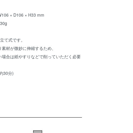
 × D106 × H33 mm
0g
み立て式です。
り素材が微妙に伸縮するため、
い場合は紙やすりなどで削っていただく必要
30分)