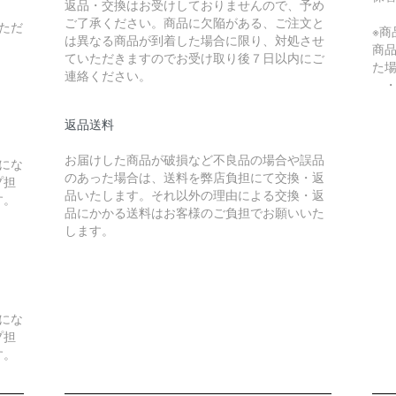
返品・交換はお受けしておりませんので、予め
ご了承ください。商品に欠陥がある、ご注文と
ただ
※
は異なる商品が到着した場合に限り、対処させ
商
ていただきますのでお受け取り後７日以内にご
た
連絡ください。
・
返品送料
）
お届けした商品が破損など不良品の場合や誤品
にな
のあった場合は、送料を弊店負担にて交換・返
プ担
品いたします。それ以外の理由による交換・返
す。
品にかかる送料はお客様のご負担でお願いいた
します。
）
にな
プ担
す。