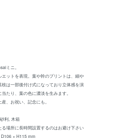
saiミニ。
ルエットを表現。葉や幹のプリントは、細や
葉枝は一部後付け式になっており立体感を演
に当たり、葉の色に濃淡を生みます。
土産、お祝い、記念にも。
砂利, 木箱
たる場所に長時間設置するのはお避け下さい
106 × H115 mm