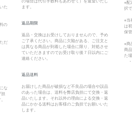
の場合は代引手数料もあわせて）を返金いたし
※配
いた
ます。
択
※
返品期限
料の
は
保
返品・交換はお受けしておりませんので、予め
ご了承ください。商品に欠陥がある、ご注文と
ただ
※
は異なる商品が到着した場合に限り、対処させ
商
ていただきますのでお受け取り後７日以内にご
た
連絡ください。
・
返品送料
）
お届けした商品が破損など不良品の場合や誤品
にな
のあった場合は、送料を弊店負担にて交換・返
プ担
品いたします。それ以外の理由による交換・返
す。
品にかかる送料はお客様のご負担でお願いいた
します。
）