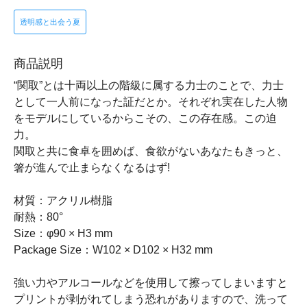
透明感と出会う夏
商品説明
“関取”とは十両以上の階級に属する力士のことで、力士
として一人前になった証だとか。それぞれ実在した人物
をモデルにしているからこその、この存在感。この迫
力。
関取と共に⾷卓を囲めば、⾷欲がないあなたもきっと、
箸が進んで⽌まらなくなるはず!
材質：アクリル樹脂
耐熱：80°
Size：φ90 × H3 mm
Package Size：W102 × D102 × H32 mm
強い力やアルコールなどを使用して擦ってしまいますと
プリントが剥がれてしまう恐れがありますので、洗って