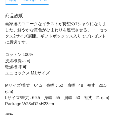
作家別
Van Gogh ゴッホ
商品説明
画家達のユニークなイラストが待望のTシャツになりま
した。鮮やかな黄色がひまわりを連想させる、ユニセッ
クス2サイズ展開。ギフトボックッス入りでプレゼント
に最適です。
コットン 100%
洗濯機洗い 可
乾燥機 不可
ユニセックス M,Lサイズ
Mサイズ/着丈：64.5 身幅：52 肩幅 : 48 袖丈 : 20.5
(cm)
Lサイズ/着丈 : 69.5 身幅 : 55 肩幅 : 50 袖丈 : 21 (cm)
Package W23×D2×H23cm