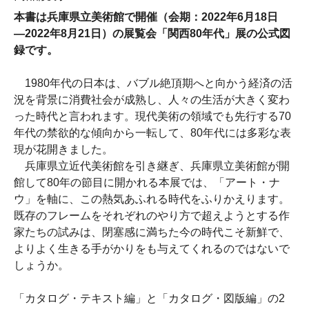
本書は兵庫県立美術館で開催（会期：2022年6月18日
―2022年8月21日）の展覧会「関西80年代」展の公式図
録です。
1980年代の日本は、バブル絶頂期へと向かう経済の活
況を背景に消費社会が成熟し、人々の生活が大きく変わ
った時代と言われます。現代美術の領域でも先行する70
年代の禁欲的な傾向から一転して、80年代には多彩な表
現が花開きました。
兵庫県立近代美術館を引き継ぎ、兵庫県立美術館が開
館して80年の節目に開かれる本展では、「アート・ナ
ウ」を軸に、この熱気あふれる時代をふりかえります。
既存のフレームをそれぞれのやり方で超えようとする作
家たちの試みは、閉塞感に満ちた今の時代こそ新鮮で、
よりよく生きる手がかりをも与えてくれるのではないで
しょうか。
「カタログ・テキスト編」と「カタログ・図版編」の2