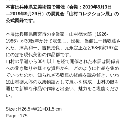
本書は兵庫県立美術館で開催（会期：2019年8月3日
―2019年9月29日）の展覧会「山村コレクション展」の
公式図録です。
本展は兵庫県西宮市の企業家・山村德太郎（1926-
1986）が30数年かけて収集し、没後、当館に一括収蔵さ
れた、津高和一、吉原治良、元永定正など68作家167点
にのぼる現代美術の作品群です。
山村の早逝から30年以上を経て開催された本展は関係者
への聞き取りや様々な資料から、どのように作品を集め
ていったのか、知られざる収集の経緯を読み解き、いわ
ば山村德太郎の収集物語として展示を構成、山村の眼を
通じて新鮮な作品や作家と出会い、魅力をご堪能くださ
い。
Size : H26.5×W21×D1.5 cm
Page : 175