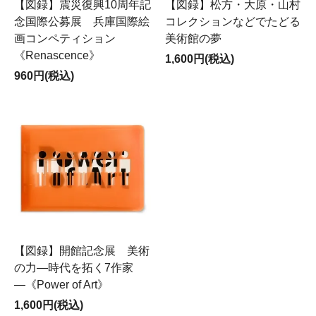
【図録】震災復興10周年記
【図録】松方・大原・山村
念国際公募展 兵庫国際絵
コレクションなどでたどる
画コンペティション
美術館の夢
《Renascence》
1,600円(税込)
960円(税込)
【図録】開館記念展 美術
の力―時代を拓く7作家
―《Power of Art》
1,600円(税込)